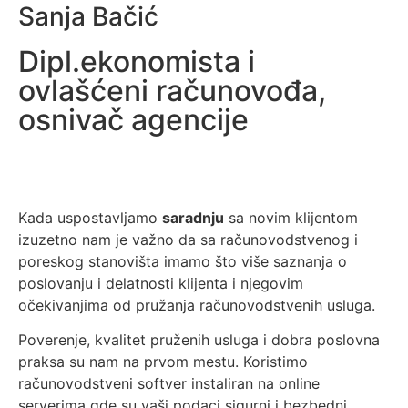
Sanja Bačić
Dipl.ekonomista i
ovlašćeni računovođa,
osnivač agencije
Kada uspostavljamo
saradnju
sa novim klijentom
izuzetno nam je važno da sa računovodstvenog i
poreskog stanovišta imamo što više saznanja o
poslovanju i delatnosti klijenta i njegovim
očekivanjima od pružanja računovodstvenih usluga.
Poverenje, kvalitet pruženih usluga i dobra poslovna
praksa su nam na prvom mestu. Koristimo
računovodstveni softver instaliran na online
serverima gde su vaši podaci sigurni i bezbedni.