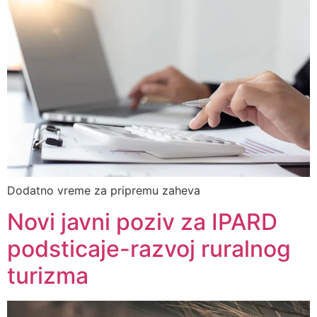
Dodatno vreme za pripremu zaheva
Novi javni poziv za IPARD
podsticaje-razvoj ruralnog
turizma