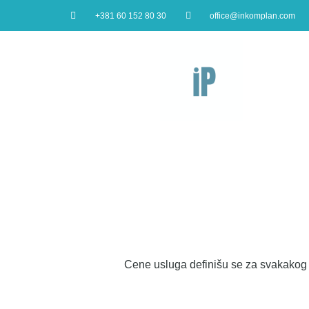
+381 60 152 80 30
office@inkomplan.com
Cene usluga definišu se za svakakog k