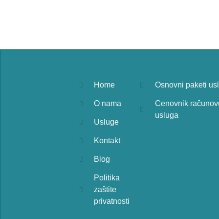
Home
Osnovni paketi us
O nama
Cenovnik računov
usluga
Usluge
Kontakt
Blog
Politika
zaštite
privatnosti