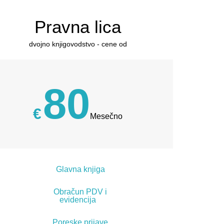
Pravna lica
dvojno knjigovodstvo - cene od
80
€
Mesečno
Glavna knjiga
Obračun PDV i
evidencija
Poreske prijave